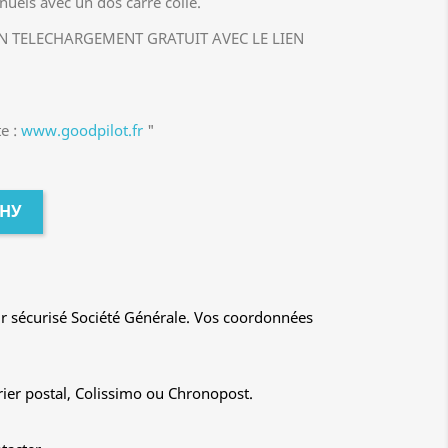
uels avec un dos carré collé.
EN TELECHARGEMENT GRATUIT AVEC LE LIEN
te :
www.goodpilot.fr
"
ИНУ
r sécurisé Société Générale. Vos coordonnées
rier postal, Colissimo ou Chronopost.