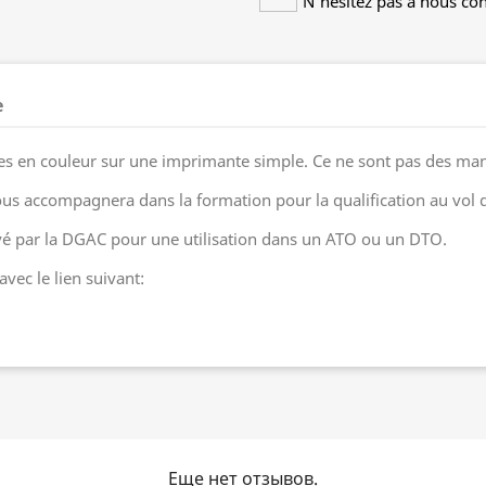
N'hésitez pas à nous con
е
es en couleur sur une imprimante simple. Ce ne sont pas des manu
ous accompagnera dans la formation pour la qualification au vol 
é par la DGAC pour une utilisation dans un ATO ou un DTO.
avec le lien suivant:
Еще нет отзывов.