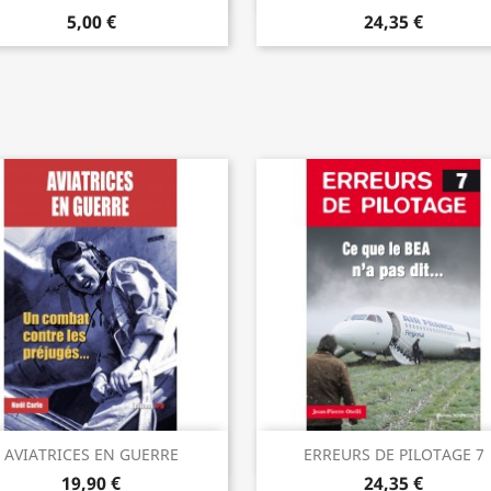
5,00 €
24,35 €
Быстрый просмотр
Быстрый просмот


AVIATRICES EN GUERRE
ERREURS DE PILOTAGE 7
19,90 €
24,35 €