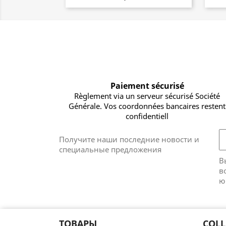
Paiement sécurisé
Règlement via un serveur sécurisé Société
Générale. Vos coordonnées bancaires restent
confidentiell
Получите наши последние новости и
специальные предложения
В
в
ю
ТОВАРЫ
COLL