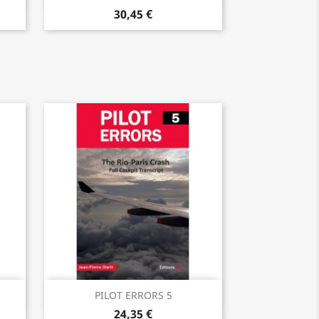
30,45 €
р
Быстрый просмотр

PILOT ERRORS 5
24,35 €