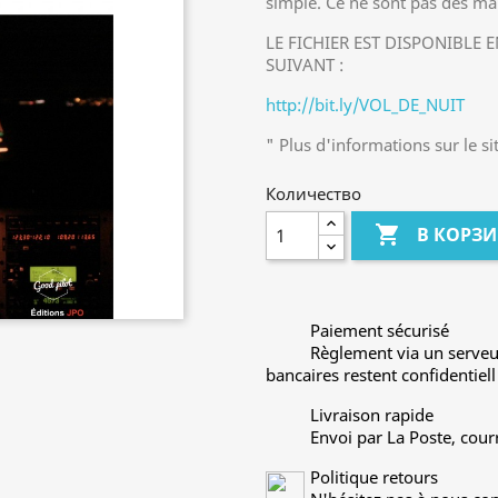
simple. Ce ne sont pas des man
LE FICHIER EST DISPONIBLE 
SUIVANT :
http://bit.ly/VOL_DE_NUIT
" Plus d'informations sur le si
Количество

В КОРЗ
Paiement sécurisé
Règlement via un serveu
bancaires restent confidentiell
Livraison rapide
Envoi par La Poste, cour
Politique retours