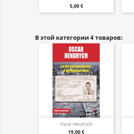
5,00 €
В этой категории 4 товаров:
Быстрый просмотр

Oscar Hendrych
19,00 €