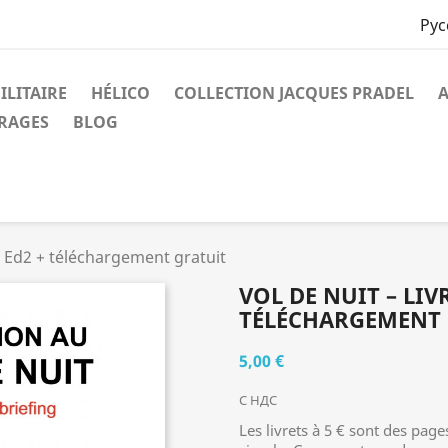
Рус
ILITAIRE
HÉLICO
COLLECTION JACQUES PRADEL
A
VRAGES
BLOG
g Ed2 + téléchargement gratuit
VOL DE NUIT – LIV
TÉLÉCHARGEMENT 
5,00 €
С НДС
Les livrets à 5 € sont des pa