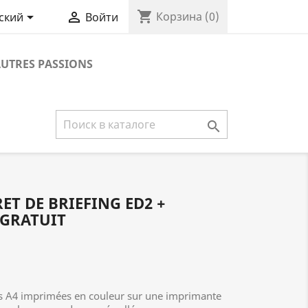
shopping_cart


Корзина
(0)
ский
Войти
UTRES PASSIONS

RET DE BRIEFING ED2 +
GRATUIT
ges A4 imprimées en couleur sur une imprimante