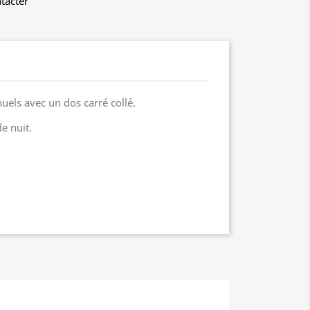
tacter
els avec un dos carré collé.
de nuit.