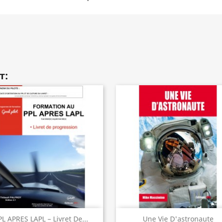
т:
Быстрый просмотр
Быстрый просмот


PL APRES LAPL – Livret De...
Une Vie D'astronaute