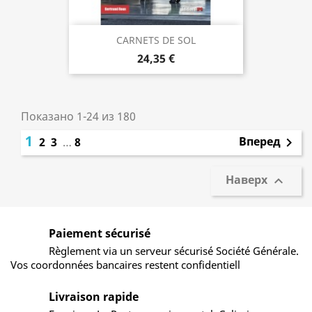
CARNETS DE SOL
24,35 €
Показано 1-24 из 180
1
Вперед
2
3
…
8

Наверх

Paiement sécurisé
Règlement via un serveur sécurisé Société Générale.
Vos coordonnées bancaires restent confidentiell
Livraison rapide