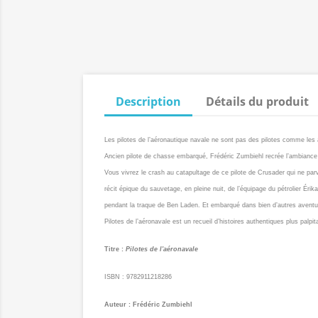
Description
Détails du produit
Les pilotes de l’aéronautique navale ne sont pas des pilotes comme les 
Ancien pilote de chasse embarqué, Frédéric Zumbiehl recrée l’ambiance 
Vous vivrez le crash au catapultage de ce pilote de Crusader qui ne parv
récit épique du sauvetage, en pleine nuit, de l’équipage du pétrolier Ér
pendant la traque de Ben Laden. Et embarqué dans bien d’autres avent
Pilotes de l’aéronavale est un recueil d’histoires authentiques plus palpi
Titre :
Pilotes de l'aéronavale
ISBN : 9782911218286
Auteur : Frédéric Zumbiehl