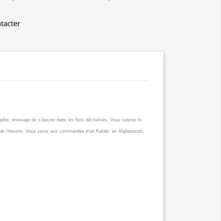
tacter
pête, envisage de s’éjecter dans les flots déchaînés. Vous suivrez le
ge de l’histoire. Vous serez aux commandes d’un Rafale, en Afghanistan,