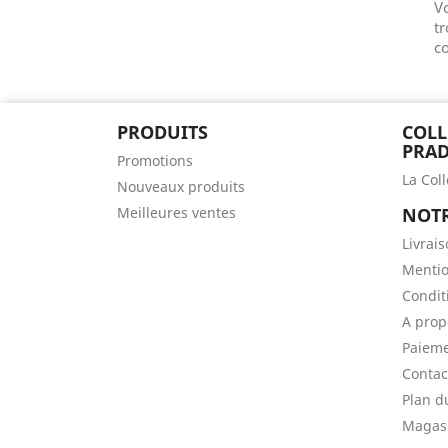
V
tr
co
PRODUITS
COLL
PRAD
Promotions
La Col
Nouveaux produits
Meilleures ventes
NOTR
Livrai
Mentio
Conditi
A prop
Paieme
Contac
Plan d
Magas