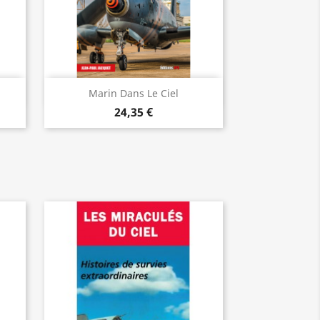
Aperçu rapide

Marin Dans Le Ciel
24,35 €