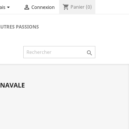
shopping_cart


Panier
(0)
ais
Connexion
UTRES PASSIONS

ONAVALE