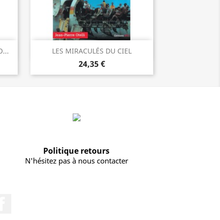
Aperçu rapide

...
LES MIRACULÉS DU CIEL
24,35 €
Politique retours
N'hésitez pas à nous contacter
Facebook