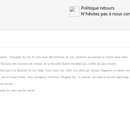
Politique retours
N'hésitez pas à nous con
autres. Chevaliers du ciel, ils sont aussi des hommes de mer, aviateurs par passion et marins dans l’âme.
fiévreuse des missions de combat, de la Seconde Guerre mondiale aux conflits les plus récents.
ient pas à se détacher de son siège. Vous serez aux côtés d’un pilote qui, tentant d’apponter en pleine tem
ika, par un Super Frelon. Vous partagerez l’aventure d’Eugène Ely, ce pionnier, qui tenta le premier apponta
ures encore…
tantes les unes que les autres.