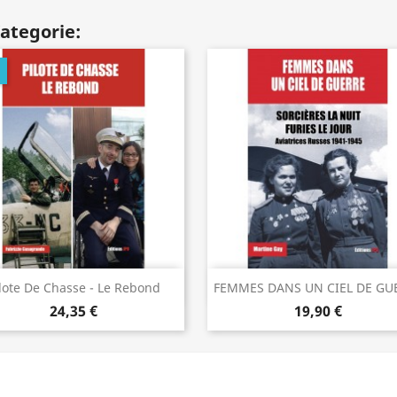
Kategorie:
Vorschau
Vorschau


lote De Chasse - Le Rebond
FEMMES DANS UN CIEL DE GU
24,35 €
19,90 €