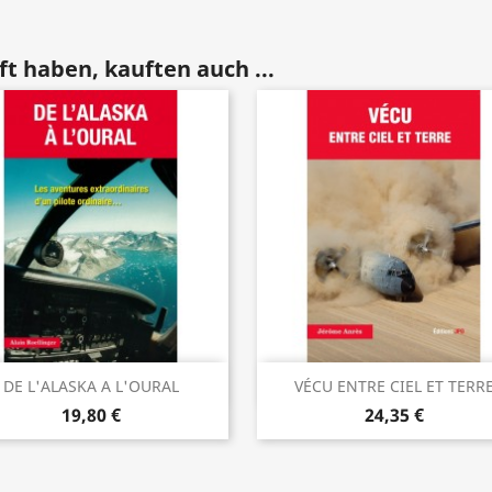
t haben, kauften auch ...
Vorschau
Vorschau


DE L'ALASKA A L'OURAL
VÉCU ENTRE CIEL ET TERR
19,80 €
24,35 €