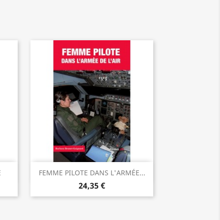
Vorschau

E
FEMME PILOTE DANS L'ARMÉE...
24,35 €