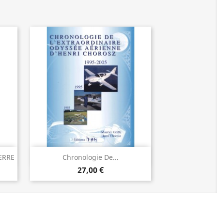
Vorschau

ERRE
Chronologie De...
27,00 €