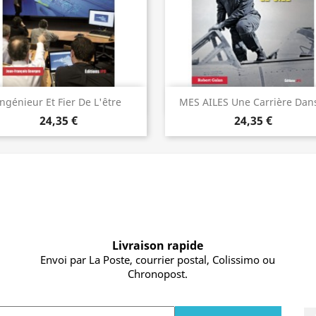
Vorschau
Vorschau


Ingénieur Et Fier De L'être
MES AILES Une Carrière Dans
24,35 €
24,35 €
Livraison rapide
Envoi par La Poste, courrier postal, Colissimo ou
Chronopost.