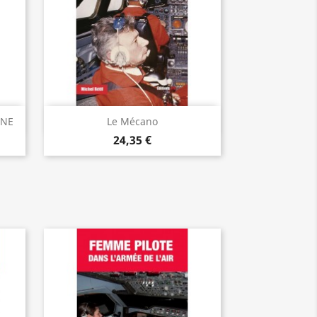
Vorschau

UNE
Le Mécano
24,35 €