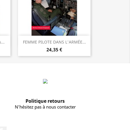
Vorschau

...
FEMME PILOTE DANS L'ARMÉE...
24,35 €
Politique retours
N'hésitez pas à nous contacter
Facebook