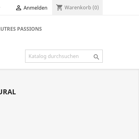
shopping_cart


Warenkorb
(0)
Anmelden
UTRES PASSIONS

OURAL