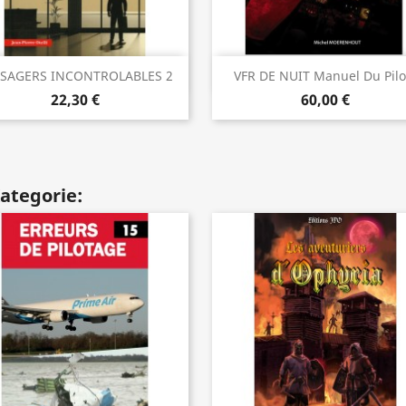
Vorschau
Vorschau


SAGERS INCONTROLABLES 2
VFR DE NUIT Manuel Du Pilo
22,30 €
60,00 €
Kategorie: