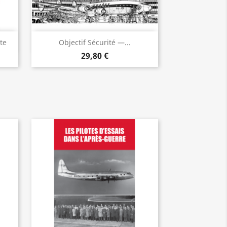
Vorschau

te
Objectif Sécurité —...
29,80 €