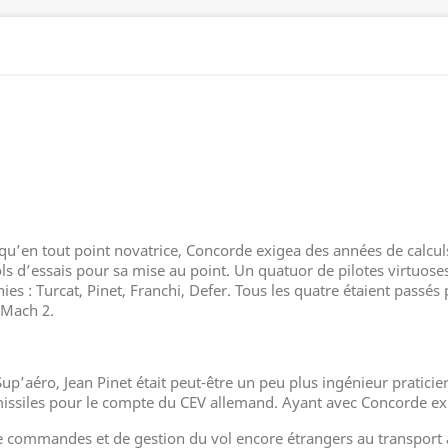
u’en tout point novatrice, Concorde exigea des années de calculs
ls d’essais pour sa mise au point. Un quatuor de pilotes virtuose
ies : Turcat, Pinet, Franchi, Defer. Tous les quatre étaient passés p
à Mach 2.
p’aéro, Jean Pinet était peut-être un peu plus ingénieur praticien
 missiles pour le compte du CEV allemand. Ayant avec Concorde ex
ommandes et de gestion du vol encore étrangers au transport aér