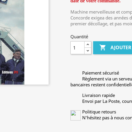
date de votre commande.
Machine merveilleuse et compl
Concorde exigea des années de
premier décollage, et pas moin
Quantité

AJOUTER
Paiement sécurisé
Règlement via un serveu
bancaires restent confidentiell
Livraison rapide
Envoi par La Poste, cour
Politique retours
N'hésitez pas à nous con