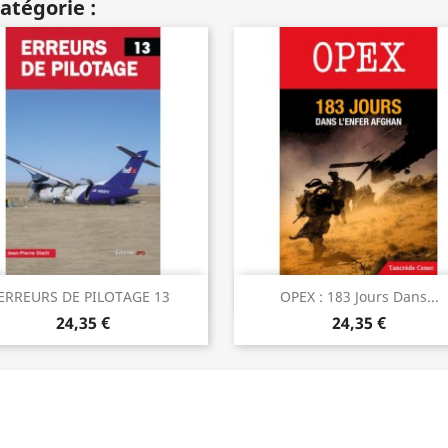
atégorie :
Aperçu rapide
Aperçu rapide


ERREURS DE PILOTAGE 13
OPEX : 183 Jours Dans...
24,35 €
24,35 €