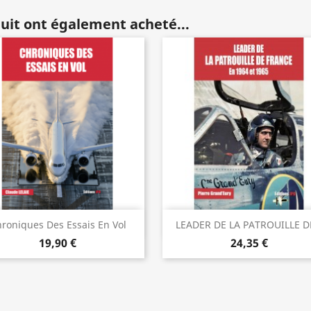
duit ont également acheté...
Aperçu rapide
Aperçu rapide


roniques Des Essais En Vol
LEADER DE LA PATROUILLE DE
19,90 €
24,35 €