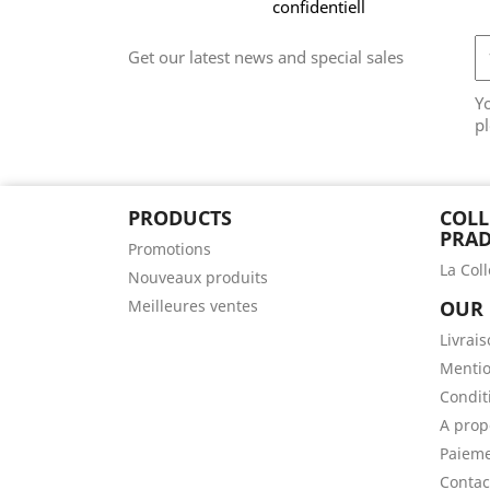
confidentiell
Get our latest news and special sales
Y
pl
PRODUCTS
COLL
PRAD
Promotions
La Col
Nouveaux produits
Meilleures ventes
OUR
Livrai
Mentio
Conditi
A prop
Paieme
Contac