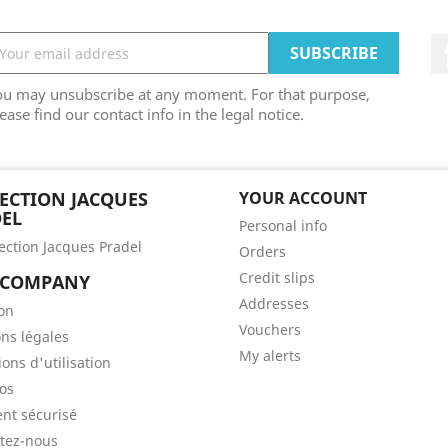
ou may unsubscribe at any moment. For that purpose,
ease find our contact info in the legal notice.
ECTION JACQUES
YOUR ACCOUNT
EL
Personal info
lection Jacques Pradel
Orders
Credit slips
 COMPANY
Addresses
son
Vouchers
ns légales
My alerts
ons d'utilisation
os
nt sécurisé
tez-nous