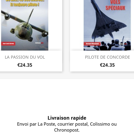
Quick view
Quick view


LA PASSION DU VOL
PILOTE DE CONCORDE
€24.35
€24.35
Livraison rapide
Envoi par La Poste, courrier postal, Colissimo ou
Chronopost.