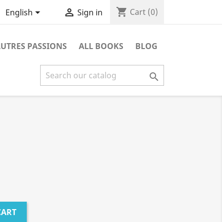
shopping_cart


Cart
(0)
English
Sign in
UTRES PASSIONS
ALL BOOKS
BLOG

CART