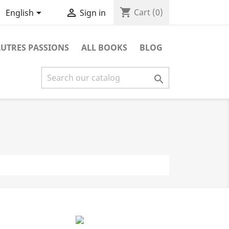
shopping_cart


Cart
(0)
English
Sign in
UTRES PASSIONS
ALL BOOKS
BLOG
