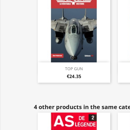
Quick view

TOP GUN
€24.35
4 other products in the same cat