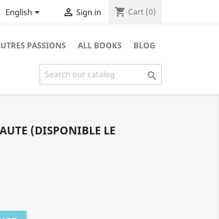
shopping_cart


Cart
(0)
English
Sign in
UTRES PASSIONS
ALL BOOKS
BLOG

AUTE (DISPONIBLE LE