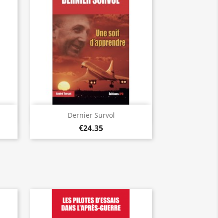
Quick view

Dernier Survol
€24.35