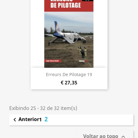
Erreurs De Pilotage 19
€ 27,35
Exibindo 25 - 32 de 32 item(s)
2
Anterior

1
Voltar ao topo
