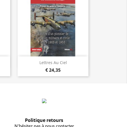
Visualização rápida

Lettres Au Ciel
€ 24,35
Politique retours
N'hésitez pas à nous contacter