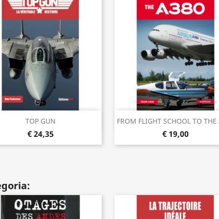
Visualização rápida
Visualização rápida


TOP GUN
FROM FLIGHT SCHOOL TO THE 
€ 24,35
€ 19,00
goria: