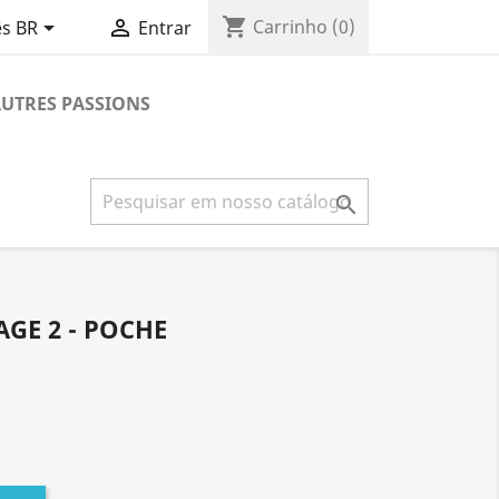
shopping_cart


Carrinho
(0)
s BR
Entrar
UTRES PASSIONS

AGE 2 - POCHE