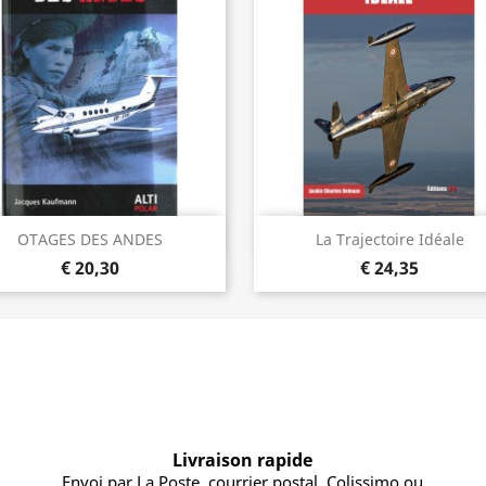
Visualização rápida
Visualização rápida


OTAGES DES ANDES
La Trajectoire Idéale
€ 20,30
€ 24,35
Livraison rapide
Envoi par La Poste, courrier postal, Colissimo ou