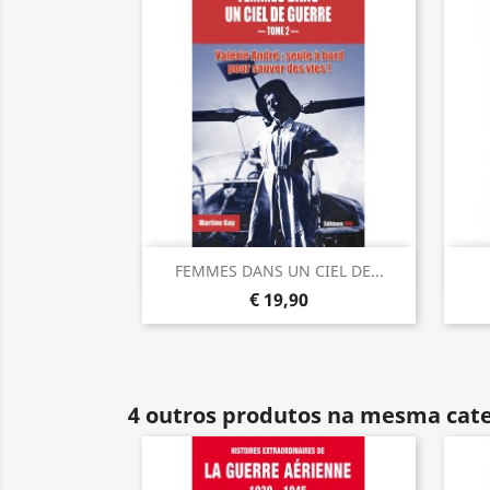
Visualização rápida

FEMMES DANS UN CIEL DE...
€ 19,90
4 outros produtos na mesma cate