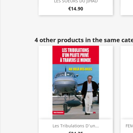
Quick view

LES SOEURS DU JIHAD
€14.90
4 other products in the same cat
Quick view

Les Tribulations D'un...
FEM