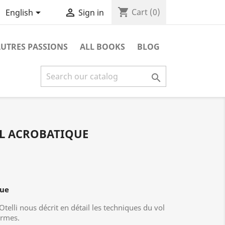
shopping_cart


Cart
(0)
English
Sign in
UTRES PASSIONS
ALL BOOKS
BLOG

L ACROBATIQUE
que
telli nous décrit en détail les techniques du vol
ormes.