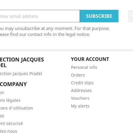
ou may unsubscribe at any moment. For that purpose,
ease find our contact info in the legal notice.
ECTION JACQUES
YOUR ACCOUNT
EL
Personal info
lection Jacques Pradel
Orders
Credit slips
 COMPANY
Addresses
son
Vouchers
ns légales
My alerts
ons d'utilisation
os
nt sécurisé
tez-nous