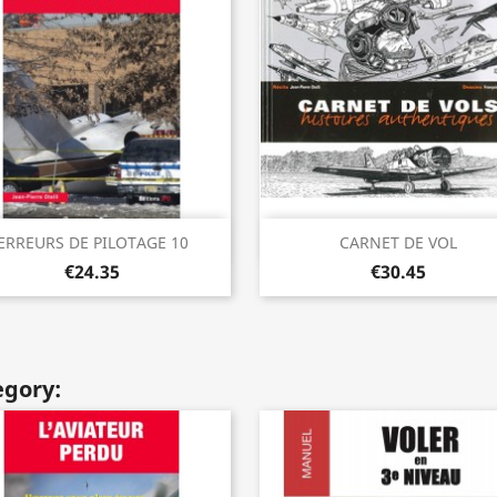
Quick view
Quick view


ERREURS DE PILOTAGE 10
CARNET DE VOL
€24.35
€30.45
egory: