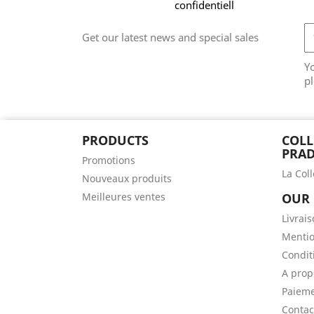
confidentiell
Get our latest news and special sales
Y
pl
PRODUCTS
COLL
PRAD
Promotions
La Col
Nouveaux produits
Meilleures ventes
OUR
Livrai
Mentio
Conditi
A prop
Paieme
Contac