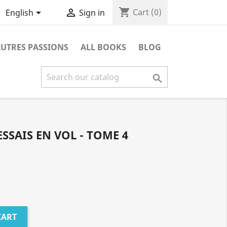
shopping_cart


Cart
(0)
English
Sign in
UTRES PASSIONS
ALL BOOKS
BLOG

SSAIS EN VOL - TOME 4
CART