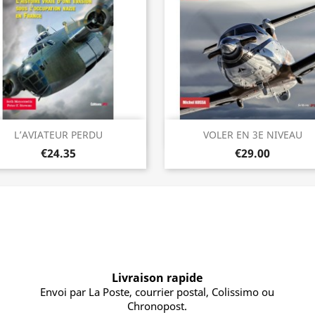
Quick view
Quick view


L’AVIATEUR PERDU
VOLER EN 3E NIVEAU
€24.35
€29.00
Livraison rapide
Envoi par La Poste, courrier postal, Colissimo ou
Chronopost.