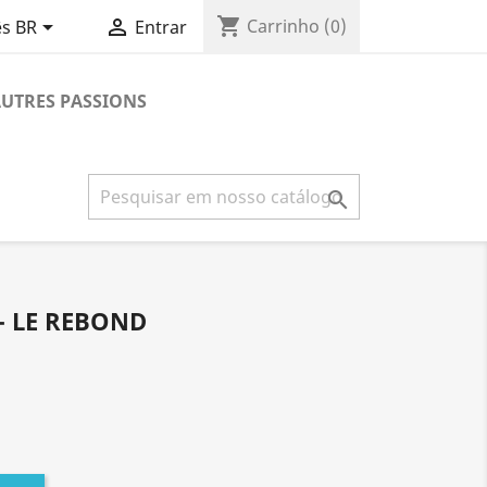
shopping_cart


Carrinho
(0)
s BR
Entrar
UTRES PASSIONS

- LE REBOND