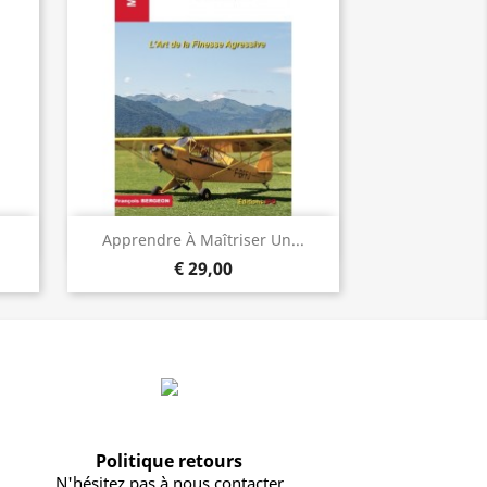
Visualização rápida

Apprendre À Maîtriser Un...
€ 29,00
Politique retours
N'hésitez pas à nous contacter