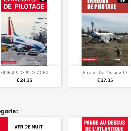
Visualização rápida
Visualização rápida


ERREURS DE PILOTAGE 2
Erreurs De Pilotage 19
€ 24,35
€ 27,35
goria: