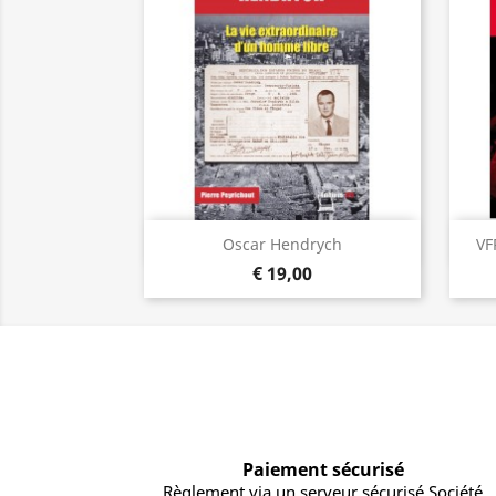
Visualização rápida

Oscar Hendrych
VF
€ 19,00
Paiement sécurisé
Règlement via un serveur sécurisé Société