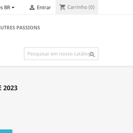
shopping_cart


Carrinho
(0)
s BR
Entrar
UTRES PASSIONS

 2023