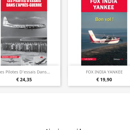
Visualização rápida
Visualização rápida


es Pilotes D'essais Dans...
FOX INDIA YANKEE
€ 24,35
€ 19,90