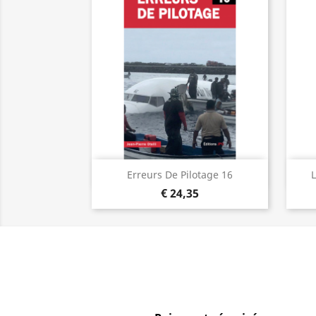
Visualização rápida

Erreurs De Pilotage 16
L
€ 24,35