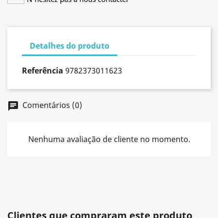
Detalhes do produto
Referência
9782373011623
Comentários (0)
chat
Nenhuma avaliação de cliente no momento.
Clientes que compraram este produto