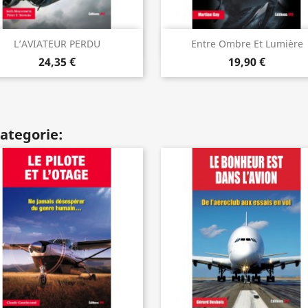
Vorschau
Vorschau


L’AVIATEUR PERDU
Entre Ombre Et Lumière
24,35 €
19,90 €
Kategorie: