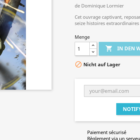
de Dominique Lormier
Cet ouvrage captivant, reposa
seize histoires extraordinaire
Menge

IN DEN

Nicht auf Lager
NOTIF
Paiement sécurisé
Règlement via un serveu