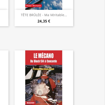
Vorschau

TÊTE BRÛLÉE - Ma Véritable...
24,35 €