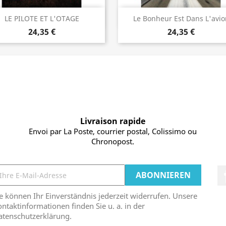
Vorschau
Vorschau


LE PILOTE ET L'OTAGE
Le Bonheur Est Dans L'avio
24,35 €
24,35 €
Livraison rapide
Envoi par La Poste, courrier postal, Colissimo ou
Chronopost.
e können Ihr Einverständnis jederzeit widerrufen. Unsere
ntaktinformationen finden Sie u. a. in der
atenschutzerklärung.