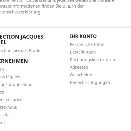
e können Ihr Einverständnis jederzeit widerrufen. Unsere
ntaktinformationen finden Sie u. a. in der
atenschutzerklärung.
ECTION JACQUES
IHR KONTO
EL
Persönliche Infos
lection Jacques Pradel
Bestellungen
Rechnungskorrekturen
ERNEHMEN
Adressen
son
Gutscheine
ns légales
Benachrichtigungen
ons d'utilisation
os
nt sécurisé
tez-nous
u site
ins