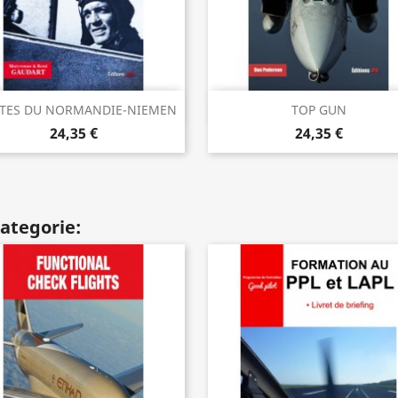
Vorschau
Vorschau


OTES DU NORMANDIE-NIEMEN
TOP GUN
24,35 €
24,35 €
Kategorie: