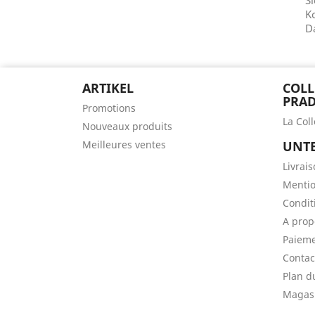
Si
Ko
D
ARTIKEL
COLL
PRAD
Promotions
La Col
Nouveaux produits
Meilleures ventes
UNT
Livrai
Mentio
Conditi
A prop
Paieme
Contac
Plan d
Magas